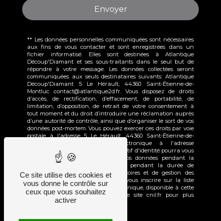
Envoyer
** Les données personnelles communiquées sont nécessaires
aux fins de vous contacter et sont enregistrées dans un
fichier informatisé. Elles sont destinées à Atlantique
Découp'Diamant et ses sous-traitants dans le seul but de
répondre à votre message. Les données collectées seront
communiquées aux seuls destinataires suivants: Atlantique
Découp'Diamant 5 Le Hérault, 44360 Saint-Étienne-de-
Montluc contact@atlantique2d.fr. Vous disposez de droits
d’accès, de rectification, d’effacement, de portabilité, de
limitation, d’opposition, de retrait de votre consentement à
tout moment et du droit d’introduire une réclamation auprès
d’une autorité de contrôle, ainsi que d’organiser le sort de vos
données post-mortem. Vous pouvez exercer ces droits par voie
postale à l'adresse 5 Le Hérault, 44360 Saint-Étienne-de-
Montluc ou par courrier électronique à l'adresse
contact@atlantique2d.fr. Un justificatif d'identité pourra vous
être demandé. Nous conservons vos données pendant la
période de prise de contact puis pendant la durée de
prescription légale aux fins probatoires et de gestion des
Ce site utilise des cookies et
contentieux. Vous avez le droit de vous inscrire sur la liste
vous donne le contrôle sur
d'opposition au démarchage téléphonique, disponible à cette
ceux que vous souhaitez
adresse:
Bloctel.gouv.fr
. Consultez le site cnil.fr pour plus
activer
d’informations sur vos droits.