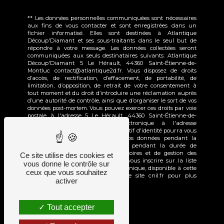
** Les données personnelles communiquées sont nécessaires
aux fins de vous contacter et sont enregistrées dans un
fichier informatisé. Elles sont destinées à Atlantique
Découp'Diamant et ses sous-traitants dans le seul but de
répondre à votre message. Les données collectées seront
communiquées aux seuls destinataires suivants: Atlantique
Découp'Diamant 5 Le Hérault, 44360 Saint-Étienne-de-
Montluc contact@atlantique2d.fr. Vous disposez de droits
d’accès, de rectification, d’effacement, de portabilité, de
limitation, d’opposition, de retrait de votre consentement à
tout moment et du droit d’introduire une réclamation auprès
d’une autorité de contrôle, ainsi que d’organiser le sort de vos
données post-mortem. Vous pouvez exercer ces droits par voie
postale à l'adresse 5 Le Hérault, 44360 Saint-Étienne-de-
Montluc ou par courrier électronique à l'adresse
contact@atlantique2d.fr. Un justificatif d'identité pourra vous
être demandé. Nous conservons vos données pendant la
période de prise de contact puis pendant la durée de
prescription légale aux fins probatoires et de gestion des
Ce site utilise des cookies et
contentieux. Vous avez le droit de vous inscrire sur la liste
vous donne le contrôle sur
d'opposition au démarchage téléphonique, disponible à cette
ceux que vous souhaitez
adresse:
Bloctel.gouv.fr
. Consultez le site cnil.fr pour plus
activer
d’informations sur vos droits.
Tout accepter