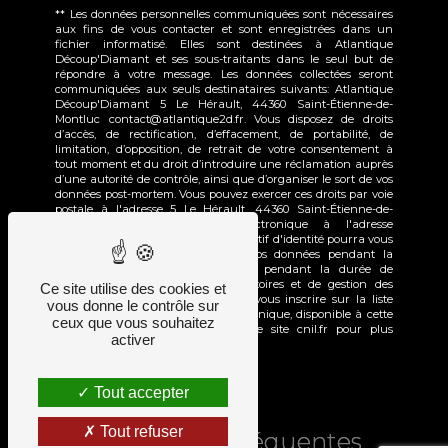
** Les données personnelles communiquées sont nécessaires
aux fins de vous contacter et sont enregistrées dans un
fichier informatisé. Elles sont destinées à Atlantique
Découp'Diamant et ses sous-traitants dans le seul but de
répondre à votre message. Les données collectées seront
communiquées aux seuls destinataires suivants: Atlantique
Découp'Diamant 5 Le Hérault, 44360 Saint-Étienne-de-
Montluc contact@atlantique2d.fr. Vous disposez de droits
d’accès, de rectification, d’effacement, de portabilité, de
limitation, d’opposition, de retrait de votre consentement à
tout moment et du droit d’introduire une réclamation auprès
d’une autorité de contrôle, ainsi que d’organiser le sort de vos
données post-mortem. Vous pouvez exercer ces droits par voie
postale à l'adresse 5 Le Hérault, 44360 Saint-Étienne-de-
Montluc ou par courrier électronique à l'adresse
contact@atlantique2d.fr. Un justificatif d'identité pourra vous
être demandé. Nous conservons vos données pendant la
période de prise de contact puis pendant la durée de
prescription légale aux fins probatoires et de gestion des
Ce site utilise des cookies et
contentieux. Vous avez le droit de vous inscrire sur la liste
vous donne le contrôle sur
d'opposition au démarchage téléphonique, disponible à cette
ceux que vous souhaitez
adresse:
Bloctel.gouv.fr
. Consultez le site cnil.fr pour plus
activer
d’informations sur vos droits.
Tout accepter
Tout refuser
Recherches fréquentes