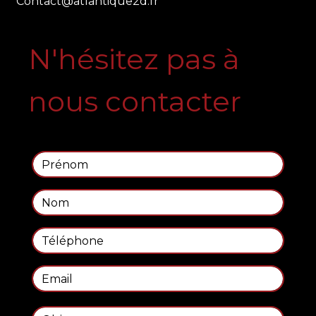
contact@atlantique2d.fr
N'hésitez pas à
nous contacter