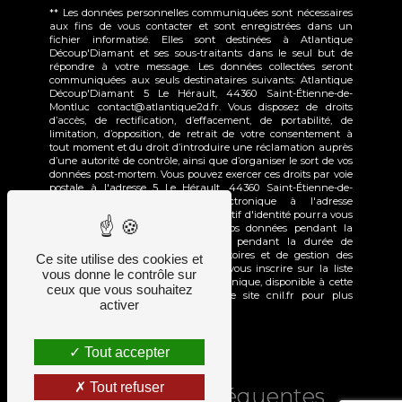
** Les données personnelles communiquées sont nécessaires
aux fins de vous contacter et sont enregistrées dans un
fichier informatisé. Elles sont destinées à Atlantique
Découp'Diamant et ses sous-traitants dans le seul but de
répondre à votre message. Les données collectées seront
communiquées aux seuls destinataires suivants: Atlantique
Découp'Diamant 5 Le Hérault, 44360 Saint-Étienne-de-
Montluc contact@atlantique2d.fr. Vous disposez de droits
d’accès, de rectification, d’effacement, de portabilité, de
limitation, d’opposition, de retrait de votre consentement à
tout moment et du droit d’introduire une réclamation auprès
d’une autorité de contrôle, ainsi que d’organiser le sort de vos
données post-mortem. Vous pouvez exercer ces droits par voie
postale à l'adresse 5 Le Hérault, 44360 Saint-Étienne-de-
Montluc ou par courrier électronique à l'adresse
contact@atlantique2d.fr. Un justificatif d'identité pourra vous
être demandé. Nous conservons vos données pendant la
période de prise de contact puis pendant la durée de
prescription légale aux fins probatoires et de gestion des
Ce site utilise des cookies et
contentieux. Vous avez le droit de vous inscrire sur la liste
vous donne le contrôle sur
d'opposition au démarchage téléphonique, disponible à cette
ceux que vous souhaitez
adresse:
Bloctel.gouv.fr
. Consultez le site cnil.fr pour plus
activer
d’informations sur vos droits.
Tout accepter
Tout refuser
Recherches fréquentes