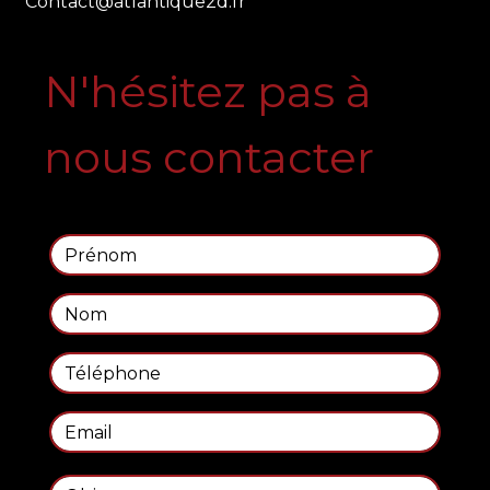
contact@atlantique2d.fr
N'hésitez pas à
nous contacter